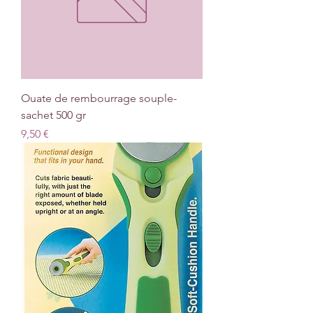
Ouate de rembourrage souple-
sachet 500 gr
Prix
9,50 €