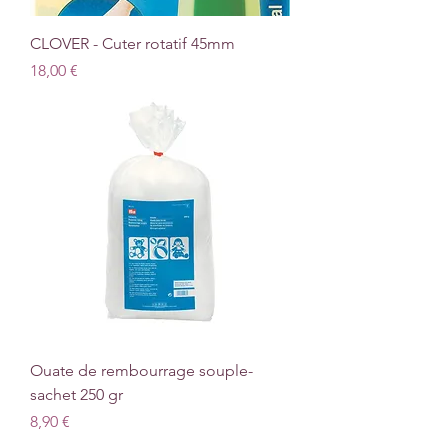
CLOVER - Cuter rotatif 45mm
Prix
18,00 €
Ouate de rembourrage souple-
sachet 250 gr
Prix
8,90 €