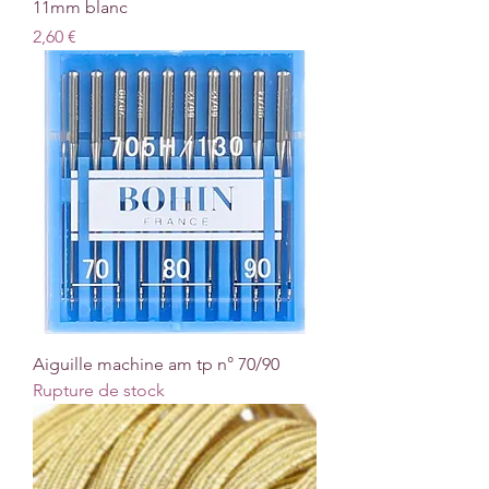
11mm blanc
Prix
2,60 €
Aiguille machine am tp n° 70/90
Rupture de stock