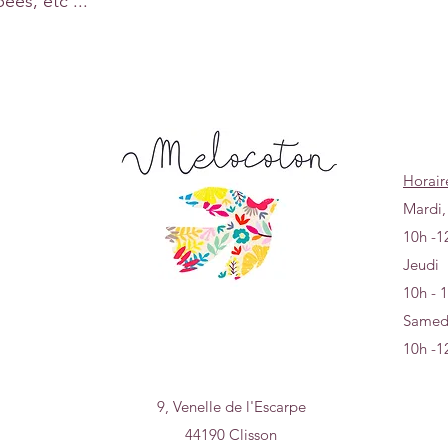
ées, etc ...
Horair
Mardi,
10h -1
Jeudi
10h - 
Samed
10h -1
9, Venelle de l'Escarpe
44190 Clisson