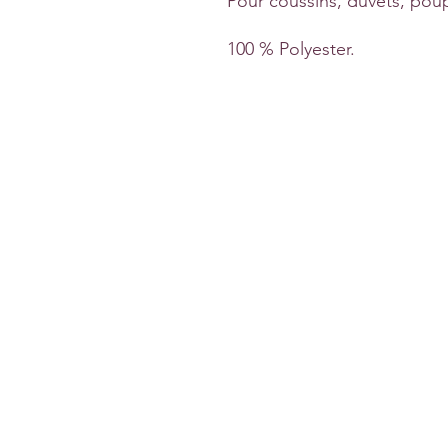
Pour coussins, duvets, poup
100 % Polyester.