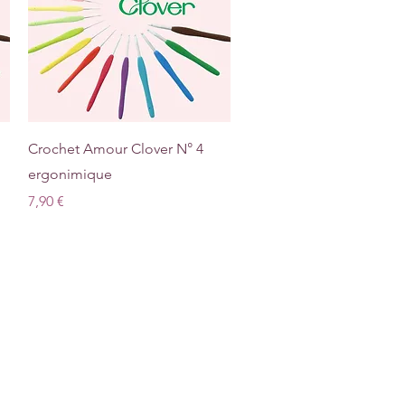
Aperçu rapide
Crochet Amour Clover N° 4
ergonimique
Prix
7,90 €