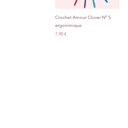
Aperçu rapide
Crochet Amour Clover N° 5
ergonimique
Prix
7,90 €