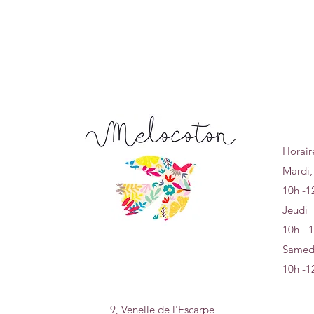
Horair
Mardi,
10h -1
Jeudi
10h - 
Samed
10h -1
9, Venelle de l'Escarpe