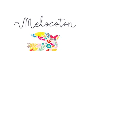
9, Venelle de l'Escarpe
44190 Clisson
Nous trouver sur
un plan