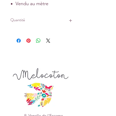
Vendu au mètre
Quantité
Prix affiché pour :
un coupon de 1 mètre
Tapez 1 pour recevoir 1 mètre
Tapez 2 pour recevoir 2 mètre
Tapez 3 pour recevoir 3 mètres, etc...
La longueur achetée vous sera livrée
d'un seul tenant
9, Venelle de l'Escarpe