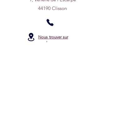
44190 Clisson
Nous trouver sur
un plan
0950669768
hello.melocoton2018@gmail.com
Horaires d'ouverture:
Mardi, Mercredi & Vendredi