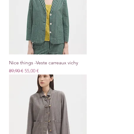
Nice things -Veste carreaux vichy
Prix original
Prix promotionnel
89,90 €
55,00 €