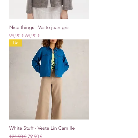
Nice things - Veste jean gris
Prix original
Prix promotionnel
99,90 €
69,90 €
Lin
White Stuff - Veste Lin Camille
Prix original
Prix promotionnel
124,90 €
79,90 €