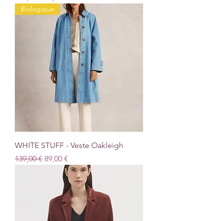
Biologique
WHITE STUFF - Veste Oakleigh
Prix original
Prix promotionnel
139,00 €
89,00 €