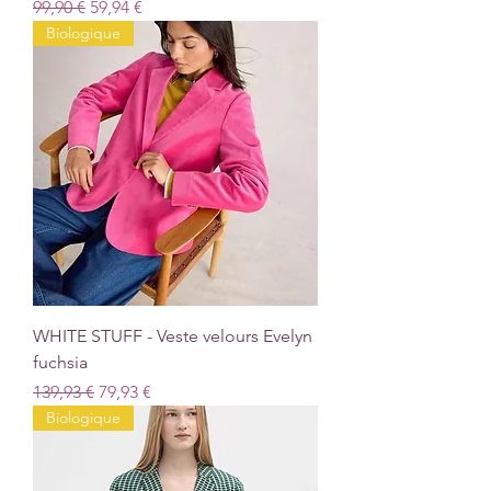
Prix original
Prix promotionnel
99,90 €
59,94 €
Biologique
WHITE STUFF - Veste velours Evelyn
fuchsia
Prix original
Prix promotionnel
139,93 €
79,93 €
Biologique