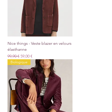
Nice things - Veste blazer en velours
élasthanne
Prix original
Prix promotionnel
99,90 €
59,00 €
Biologique