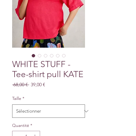
WHITE STUFF -
Tee-shirt pull KATE
Prix
Prix
 68,00 € 
39,00 €
original
promotionnel
Taille
*
Quantité
*