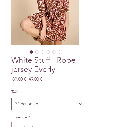
White Stuff - Robe
jersey Everly
Prix
Prix
 89,00 € 
49,00 €
original
promotionnel
Taille
*
Quantité
*