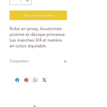
Ajouter au panier
Robe en jersey, boutonnée
poitrine et décope princesse.
Les manches 3/4 et matière
en coton équitable.
Composition
Tissu principal : 50% coton biologique
50% modal