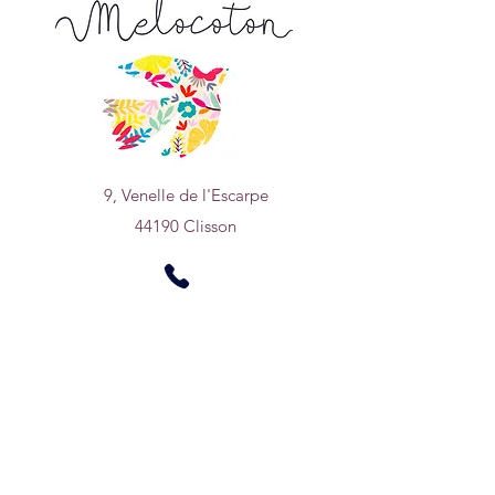
9, Venelle de l'Escarpe
44190 Clisson
Nous trouver sur
un plan
0950669768