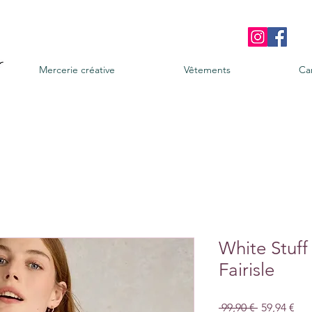
Mercerie créative
Vêtements
Ca
White Stuff
Fairisle
Prix
Prix
 99,90 € 
59,94 €