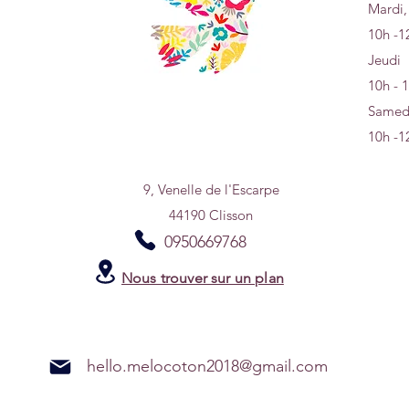
Mardi,
10h -1
Jeudi
10h - 
Samed
10h -1
9, Venelle de l'Escarpe
44190 Clisson
0950669768
Nous trouver sur un plan
hello.melocoton2018@gmail.com