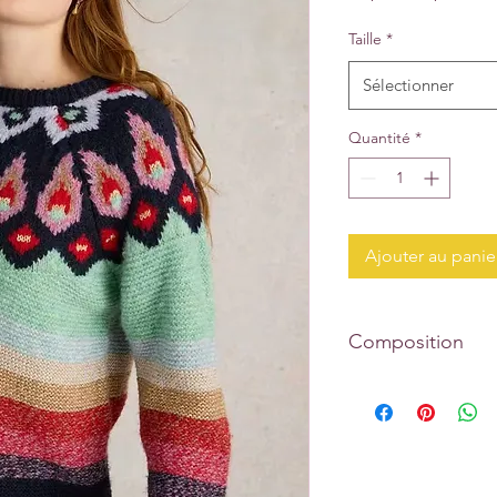
original
pro
Taille
*
Sélectionner
Quantité
*
Ajouter au panie
Composition
Tissu principal : 
8% LAINE 8% FIBRE 