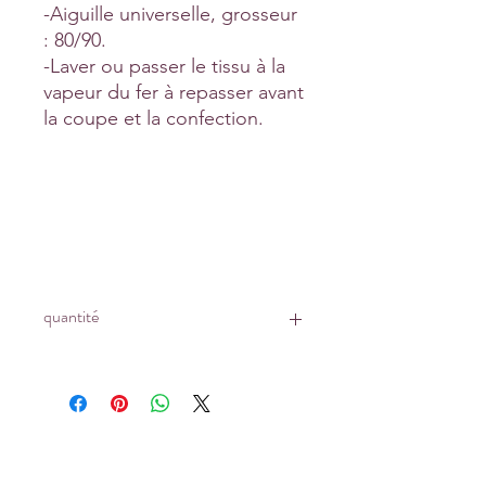
-Aiguille universelle, grosseur
: 80/90.
-Laver ou passer le tissu à la
vapeur du fer à repasser avant
la coupe et la confection.
quantité
Prix affiché pour :
un coupon de 10 cm x 145 cm
Tapez 1 pour recevoir 10 cm x 145 cm
Tapez 2 pour recevoir 20 cm x 145 cm
Tapez 15 pour recevoir 150 cm x 145
cm ...