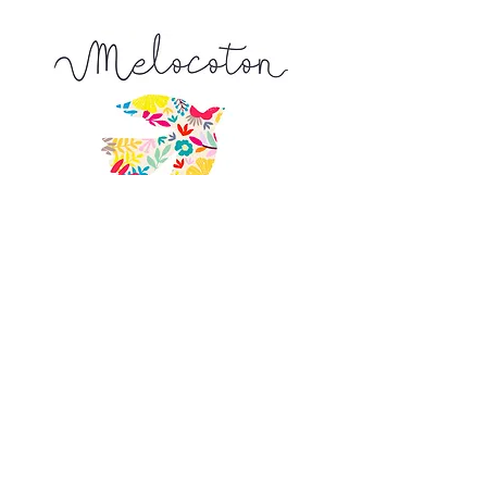
La longueur achetée vous sera livrée
d'un seul tenant
9, Venelle de l'Escarpe
44190 Clisson
Nous trouver sur
un plan
0950669768