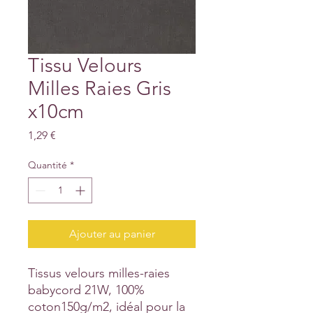
Tissu Velours
Milles Raies Gris
x10cm
Prix
1,29 €
Quantité
*
Ajouter au panier
Tissus velours milles-raies
babycord 21W, 100%
coton150g/m2, idéal pour la