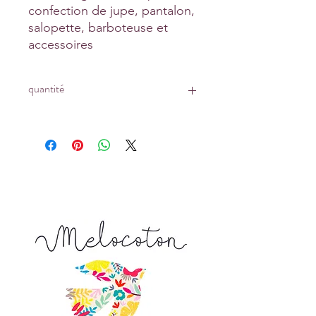
confection de jupe, pantalon,
salopette, barboteuse et
accessoires
quantité
Prix affiché pour :
un coupon de 10 cm x 145 cm
Tapez 1 pour recevoir 10 cm x 140 cm
Tapez 2 pour recevoir 20 cm x 140 cm
Tapez 15 pour recevoir 150 cm x 140
cm ...
La longueur achetée vous sera livrée
d'un seul tenant