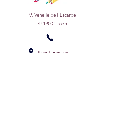
9, Venelle de l'Escarpe
44190 Clisson
Nous trouver sur
un plan
0950669768
hello.melocoton2018@gmail.com
Horaires d'ouverture: