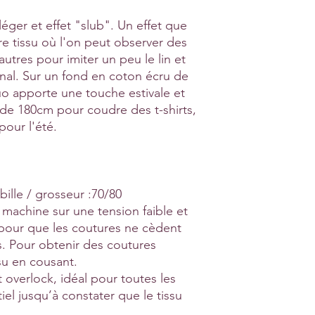
 léger et effet "slub". Un effet que
e tissu où l'on peut observer des
autres pour imiter un peu le lin et
iginal. Sur un fond en coton écru de
luo apporte une touche estivale et
r de 180cm pour coudre des t-shirts,
our l'été.
bille / grosseur :70/80
la machine sur une tension faible et
 pour que les coutures ne cèdent
s. Pour obtenir des coutures
ssu en cousant.
 overlock, idéal pour toutes les
tiel jusqu’à constater que le tissu