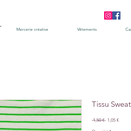
Mercerie créative
Vêtements
Ca
Tissu Sweat
Prix
Prix
 1,50 € 
1,05 €
original
promo