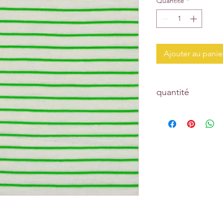
Quantité
*
Ajouter au panie
quantité
Prix affiché pour :
un coupon de 10 cm 
Tapez 1 pour recevoi
Tapez 2 pour recevoi
Tapez 15 pour recevoi
La longueur achetée v