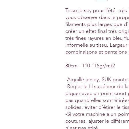
Tissu jersey pour l'été, très
vous observer dans le propr
filaments plus larges que d'
créer un effet final très or
très fines rayures en bleu f
informelle au tissu. Largeu
combinaisons et pantalons p
80cm - 110-115gr/mt2
-Aiguille jersey, SUK pointe 
-Régler le fil supérieur de 
piquer avec un point court
pas quand elles sont étirée
solides, éviter d’étirer le ti
-Si votre machine a un point
coutures, ajuster le différen
n’est pas étiré.