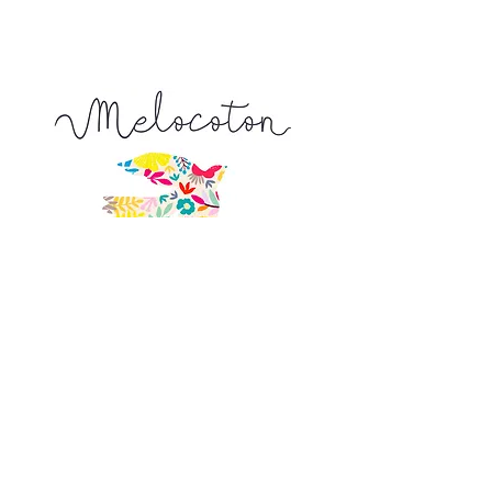
Tapez 2 pour recevoir 20 cm x 110 cm
Tapez 15 pour recevoir 150 cm x 110
cm ...
La longueur achetée vous sera livrée
d'un seul tenant
9, Venelle de l'Escarpe
44190 Clisson
Nous trouver sur
un plan