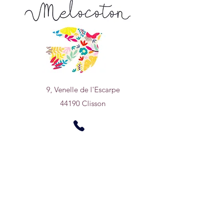
9, Venelle de l'Escarpe
44190 Clisson
Nous trouver sur
un plan
0950669768