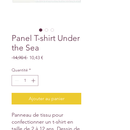
Panel T-shirt Under
the Sea
Prix
Prix
 14,90 € 
10,43 €
original
promotionnel
Quantité
*
Ajouter au panier
Panneau de tissu pour
confectionner un t-shirt en
taille de 2 à 12 ans. Dessin de