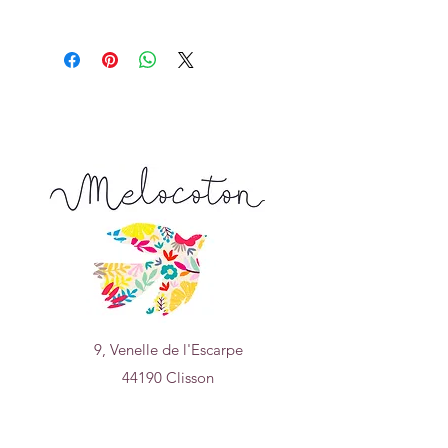
Prix affiché pour :
un coupon de 10 cm x 136 cm
Tapez 1 pour recevoir 10 cm x 136 cm
Tapez 2 pour recevoir 20 cm x 136 cm
Tapez 15 pour recevoir 150 cm x 136
cm ...
La longueur achetée vous sera livrée
d'un seul tenant
9, Venelle de l'Escarpe
44190 Clisson