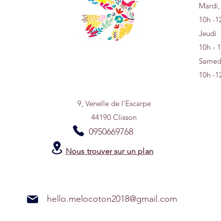
Mardi,
10h -1
Jeudi
10h - 
Samed
10h -1
9, Venelle de l'Escarpe
44190 Clisson
0950669768
Nous trouver sur un plan
hello.melocoton2018@gmail.com