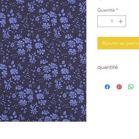
Quantité
*
Ajouter au panie
quantité
Prix affiché pour :
un coupon de 10 cm 
Tapez 1 pour recevoi
Tapez 2 pour recevoi
Tapez 15 pour recevoi
La longueur achetée v