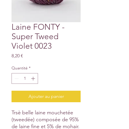
Laine FONTY -
Super Tweed
Violet 0023
Prix
8,20 €
Quantité
*
Ajouter au panier
Trsè belle laine mouchetée
(tweedée) composée de 95%
de laine fine et 5% de mohair.