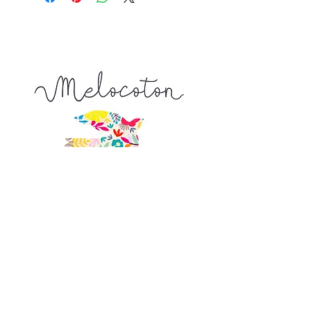
Tapez 1 pour recevoir 10 cm x 145 cm
Tapez 2 pour recevoir 20 cm x 145 cm
Tapez 15 pour recevoir 150 cm x 145
cm ...
La longueur achetée vous sera livrée
d'un seul tenant
9, Venelle de l'Escarpe
44190 Clisson
Nous trouver sur
un plan