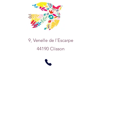
9, Venelle de l'Escarpe
44190 Clisson
Nous trouver sur
un plan
0950669768