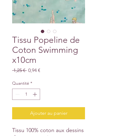
Tissu Popeline de
Coton Swimming
x10cm
Prix
Prix
 1,25 € 
0,94 €
original
promotionnel
Quantité
*
Ajouter au panier
Tissu 100% coton aux dessins