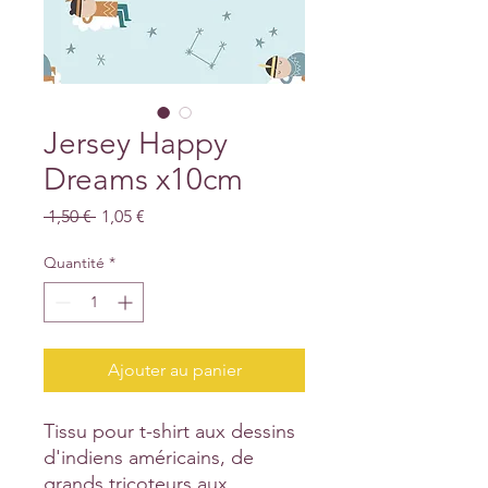
Jersey Happy
Dreams x10cm
Prix
Prix
 1,50 € 
1,05 €
original
promotionnel
Quantité
*
Ajouter au panier
Tissu pour t-shirt aux dessins
d'indiens américains, de
grands tricoteurs aux