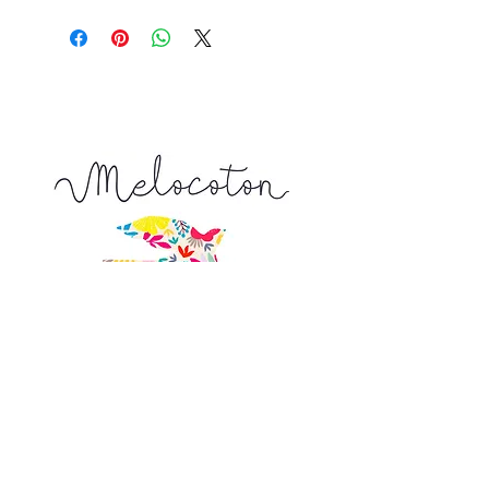
Prix affiché pour :
un coupon de 10 cm x 145 cm
Tapez 1 pour recevoir 10 cm x 145 cm
Tapez 2 pour recevoir 20 cm x 145 cm
Tapez 15 pour recevoir 150 cm x 145
cm ...
La longueur achetée vous sera livrée
d'un seul tenant
9, Venelle de l'Escarpe
44190 Clisson
Nous trouver sur