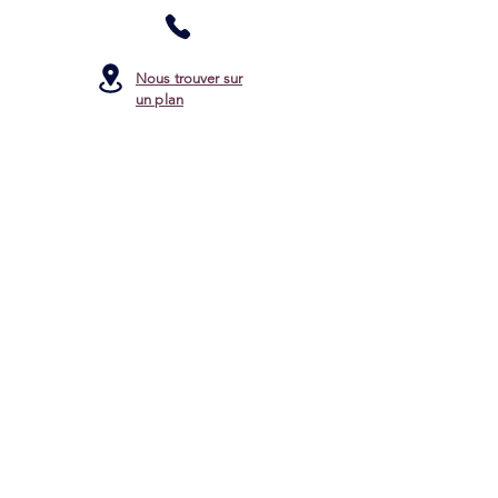
Nous trouver sur
un plan
0950669768
hello.melocoton2018@gmail.com
Horaires d'ouverture:
Mardi, Mercredi & Vendredi
10h -12h30 / 14h30 - 19h00
Jeudi