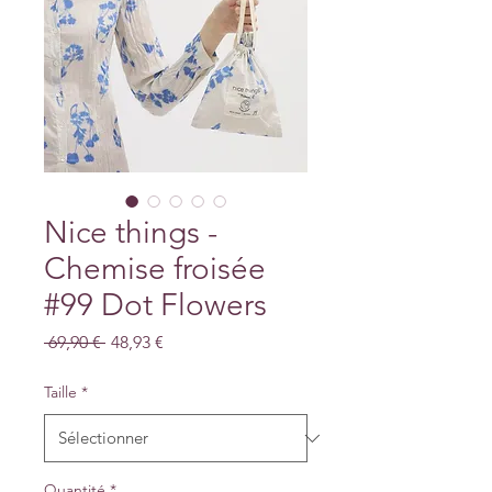
Nice things -
Chemise froisée
#99 Dot Flowers
Prix
Prix
 69,90 € 
48,93 €
original
promotionnel
Taille
*
Quantité
*