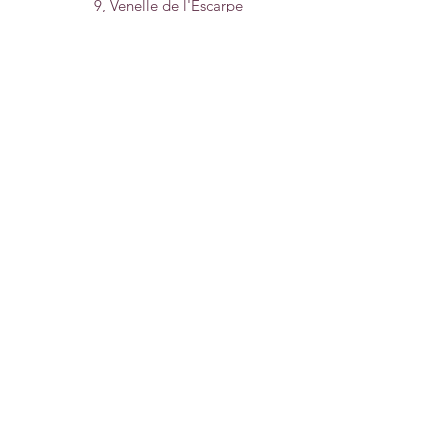
9, Venelle de l'Escarpe
44190 Clisson
Nous trouver sur
un plan
0950669768
hello.melocoton2018@gmail.com
Horaires d'ouverture:
Mardi, Mercredi & Vendredi