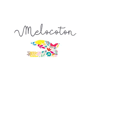
Tapez 2 pour recevoir 20 cm x 110 cm
Tapez 15 pour recevoir 150 cm x 110
cm ...
La longueur achetée vous sera livrée
d'un seul tenant
9, Venelle de l'Escarpe
44190 Clisson
Nous trouver sur
un plan